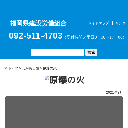
福岡県建設労働組合
サイトマップ
リンク
お問合せ
メニュ
092-511-4703
（受付時間／平日9：00〜17：00）
トップ
>
わが街自慢
>
原爆の火
ー
2021年8月