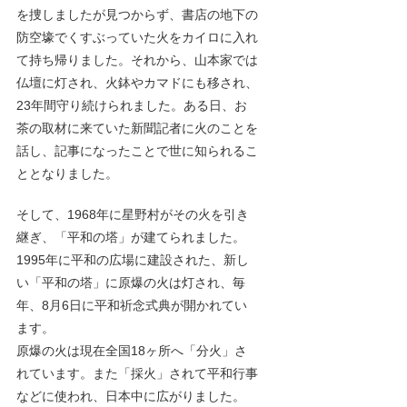
を捜しましたが見つからず、書店の地下の
防空壕でくすぶっていた火をカイロに入れ
て持ち帰りました。それから、山本家では
仏壇に灯され、火鉢やカマドにも移され、
23年間守り続けられました。ある日、お
茶の取材に来ていた新聞記者に火のことを
話し、記事になったことで世に知られるこ
ととなりました。
そして、1968年に星野村がその火を引き
継ぎ、「平和の塔」が建てられました。
1995年に平和の広場に建設された、新し
い「平和の塔」に原爆の火は灯され、毎
年、8月6日に平和祈念式典が開かれてい
ます。
原爆の火は現在全国18ヶ所へ「分火」さ
れています。また「採火」されて平和行事
などに使われ、日本中に広がりました。