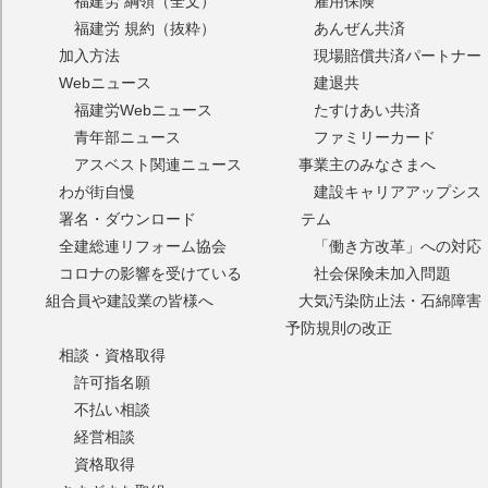
福建労 綱領（全文）
雇用保険
福建労 規約（抜粋）
あんぜん共済
加入方法
現場賠償共済パートナー
Webニュース
建退共
福建労Webニュース
たすけあい共済
青年部ニュース
ファミリーカード
アスベスト関連ニュース
事業主のみなさまへ
わが街自慢
建設キャリアアップシス
署名・ダウンロード
テム
全建総連リフォーム協会
「働き方改革」への対応
コロナの影響を受けている
社会保険未加入問題
組合員や建設業の皆様へ
大気汚染防止法・石綿障害
予防規則の改正
相談・資格取得
許可指名願
不払い相談
経営相談
資格取得