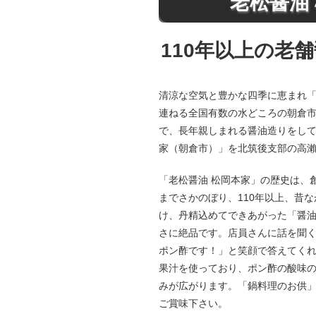
老松醤油
110年以上の老
清涼な空気と豊かな四季に恵まれ
連ねる全国有数の水どころの朝倉
で、長年親しまれる醤油造りをして
家（朝倉市）」を北筑後支部の高
「老松醤油 松岡本家」の歴史は、創
までさかのぼり、110年以上、昔
け、丹精込めてできあがった「醤
さに絶品です。店員さんに話を聞
ポン酢です！」と笑顔で答えてく
果汁を使っており、ポン酢の酸味
みが広がります。「鍋料理のお供
ご賞味下さい。