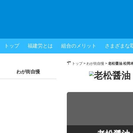
福岡県建設労働組合
トップ
福建労とは
組合のメリット
さまざまな
× 閉じる
トップ
>
わが街自慢
>
老松醤油 松岡
わが街自慢