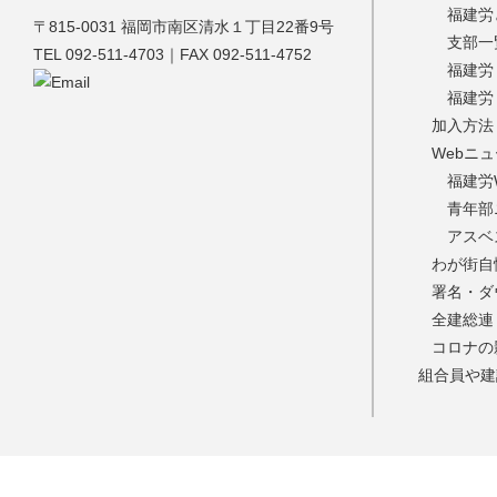
福建労
福建労
〒815-0031 福岡市南区清水１丁目22番9号
支部一
TEL 092-511-4703｜FAX 092-511-4752
福建労
福建労
加入方法
Webニ
福建労
青年部
アスベ
わが街自
署名・ダ
全建総連
コロナの
組合員や建