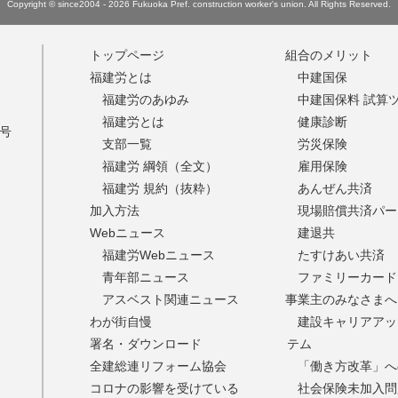
Copyright © since2004 - 2026 Fukuoka Pref. construction worker's union.
All Rights Reserved.
トップページ
組合のメリット
福建労とは
中建国保
福建労のあゆみ
中建国保料 試算
福建労とは
健康診断
9号
支部一覧
労災保険
福建労 綱領（全文）
雇用保険
福建労 規約（抜粋）
あんぜん共済
加入方法
現場賠償共済パー
Webニュース
建退共
福建労Webニュース
たすけあい共済
青年部ニュース
ファミリーカード
アスベスト関連ニュース
事業主のみなさまへ
わが街自慢
建設キャリアアッ
署名・ダウンロード
テム
全建総連リフォーム協会
「働き方改革」へ
コロナの影響を受けている
社会保険未加入問