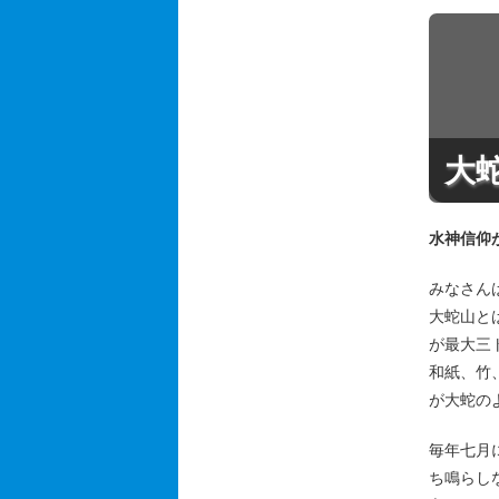
大
水神信仰
みなさん
大蛇山と
が最大三
和紙、竹
が大蛇の
毎年七月
ち鳴らし