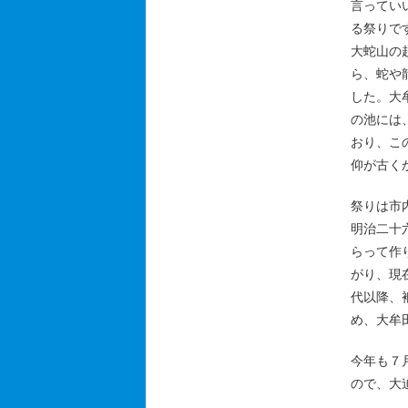
言ってい
る祭りで
大蛇山の
ら、蛇や
した。大
の池には
おり、こ
仰が古く
祭りは市
明治二十
らって作
がり、現
代以降、
め、大牟
今年も７
ので、大