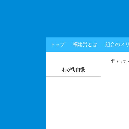
福岡
トップ
福建労とは
組合のメ
× 閉じる
トップ
わが街自慢