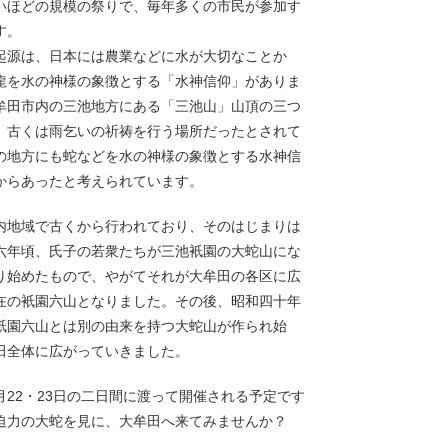
いほどの規模の祭りで、毎年多くの市民が参加す
す。
起源は、日本には農業などに水が大切なことか
龍を水の神様の象徴とする「水神信仰」がありま
牟田市内の三池地方にある「三池山」山頂の三つ
、古くは雨乞いの祈祷を行う場所だったとされて
の地方にも蛇などを水の神様の象徴とする水神信
からあったと考えられています。
内地域で古くから行われており、そのはじまりは
六年頃、氏子の若衆たちが三池衹園の大蛇山にな
り始めたもので、やがてそれが大牟田の各区に広
在の衹園六山となりました。その後、昭和四十年
衹園六山とは別の由来を持つ大蛇山が作られ始
田全体に広がっていきました。
月22・23日の二日間に渡って開催される予定です
迫力の大蛇を見に、大牟田へ来てみませんか？