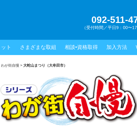
092-511-4
（受付時間／平日9：00〜17
県建設労働組合
リット
さまざまな取組
相談•資格取得
加入方法
>
わが街自慢
>
大蛇山まつり（大牟田市）