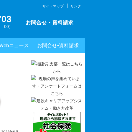
サイトマップ
リンク
703
お問合せ・資料請求
：00）
Webニュース
お問合せ•資料請求