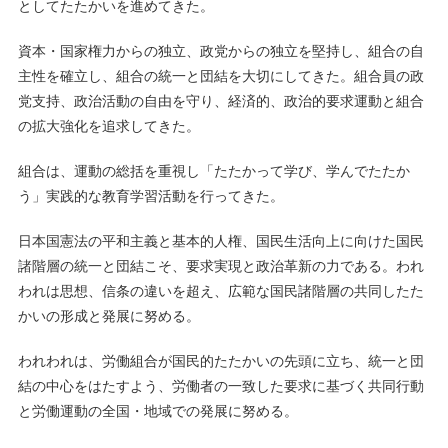
としてたたかいを進めてきた。
資本・国家権力からの独立、政党からの独立を堅持し、組合の自
主性を確立し、組合の統一と団結を大切にしてきた。組合員の政
党支持、政治活動の自由を守り、経済的、政治的要求運動と組合
の拡大強化を追求してきた。
組合は、運動の総括を重視し「たたかって学び、学んでたたか
う」実践的な教育学習活動を行ってきた。
日本国憲法の平和主義と基本的人権、国民生活向上に向けた国民
諸階層の統一と団結こそ、要求実現と政治革新の力である。われ
われは思想、信条の違いを超え、広範な国民諸階層の共同したた
かいの形成と発展に努める。
われわれは、労働組合が国民的たたかいの先頭に立ち、統一と団
結の中心をはたすよう、労働者の一致した要求に基づく共同行動
と労働運動の全国・地域での発展に努める。