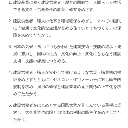
建設産業に働く建設労働者・親方の団結で、人間らしく生活
できる賃金・労働条件の改善、確立をめざす。
建設労働者・職人の仕事と職域確保をめざし、すべての国民
に「健康で文化的な生活が営める住まいとまちづくり」の保
障を求めてたたかう。
日本の気候・風土につちかわれた建築技術・技能の継承・発
展に努力し、国民の生活、文化の向上・変化にともなう建設
技術・技能の練磨につとめる。
建設労働者・職人が安心して働けるような労災・職業病の根
絶をめざすとともに、ゼネコン・住宅メーカーに対し民主的
規制を求め、雇用の確保と建設業界の元下関係の正常化を求
めてたたかう。
建設労働者をはじめとする国民大衆が苦しんでいる重税に反
対し、大企業本位の国と自治体の税制の民主化をめざしてた
たかう。