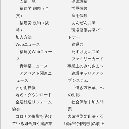
支部一覧
健康診断
福建労 綱領（全
労災保険
文）
雇用保険
福建労 規約（抜
あんぜん共済
粋）
現場賠償共済パー
加入方法
トナー
Webニュース
建退共
福建労Webニュー
たすけあい共済
ス
ファミリーカード
青年部ニュース
事業主のみなさまへ
アスベスト関連ニ
建設キャリアアッ
ュース
プシステム
わが街自慢
「働き方改革」へ
署名・ダウンロード
の対応
全建総連リフォーム
社会保険未加入問
協会
題
コロナの影響を受け
大気汚染防止法・石
ている組合員や建設業
綿障害予防規則の改正