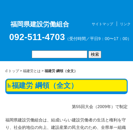
福岡県建設労働組合
サイトマップ
リンク
お問合せ
メニュ
092-511-4703
（受付時間／平日9：00〜17：00）
トップ
>
福建労とは
>
福建労 綱領（全文）
福建労 綱領（全文）
ー
第55回大会（2009年）で制定
福岡県建設労働組合は、結成いらい建設労働者の生活と権利を守
り、社会的地位の向上、建設産業の民主化のため、全県単一組織