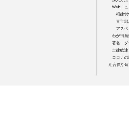
Webニ
福建労
青年部
アスベ
わが街自
署名・ダ
全建総連
コロナの
組合員や建