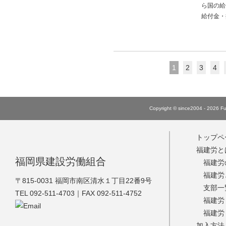
ら国の給
給付金・提
1
2
3
4
Copyright © since2004 - 2026 Fuk
トップペ
福建労と
福岡県建設労働組合
福建労
福建労
福建労
〒815-0031 福岡市南区清水１丁目22番9号
支部一
TEL 092-511-4703｜FAX 092-511-4752
福建労
福建労
加入方法