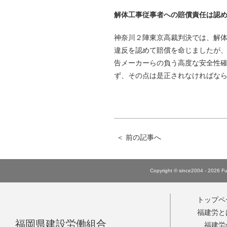
解体工事従事者への賠償責任は認
神奈川２陣東京高裁判決では、解
違反を認めて賠償を命じましたが
告メーカーらの負う高度な安全性
ず、その点は是正されなければな
＜
前の記事へ
Copyright © since2004 - 2026 Fuk
トップペ
福建労と
福岡県建設労働組合
福建労