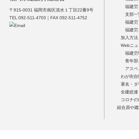
福建労
福建労
〒815-0031 福岡市南区清水１丁目22番9号
支部一
TEL 092-511-4703｜FAX 092-511-4752
福建労
福建労
加入方法
Webニ
福建労
青年部
アスベ
わが街自
署名・ダ
全建総連
コロナの
組合員や建