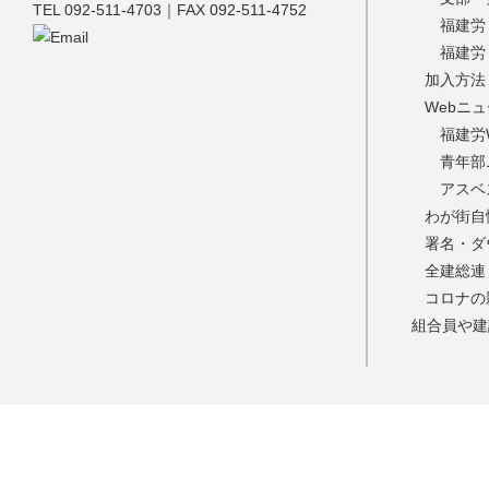
TEL 092-511-4703｜FAX 092-511-4752
福建労
福建労
加入方法
Webニ
福建労
青年部
アスベ
わが街自
署名・ダ
全建総連
コロナの
組合員や建