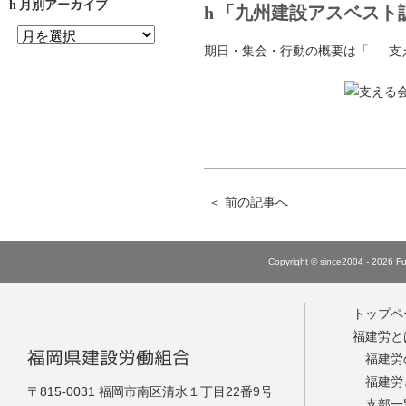
月別アーカイブ
「九州建設アスベスト
期日・集会・行動の概要は「
支
＜
前の記事へ
Copyright © since2004 - 2026 Fuk
トップペ
福建労と
福岡県建設労働組合
福建労
福建労
福建労
〒815-0031 福岡市南区清水１丁目22番9号
支部一