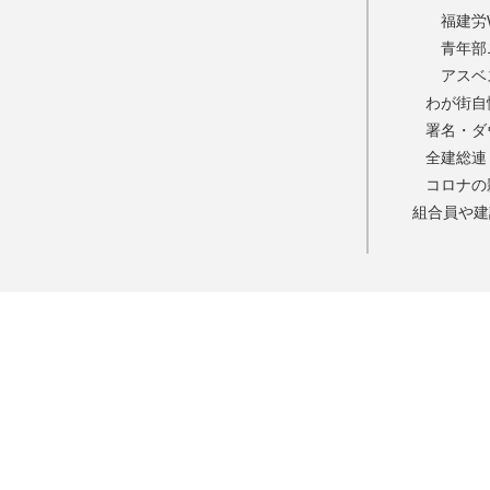
福建労
青年部
アスベ
わが街自
署名・ダ
全建総連
コロナの
組合員や建