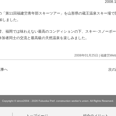
2008.
の「第11回福建労青年部スキーツアー」を山形県の蔵王温泉スキー場で
参加しました。
皆、福岡では味わえない最高のコンディションの下、スキー･スノーボ
参加者同士の交流と最高級の天然温泉を楽しみました。
2008年01月25日 |
福建労We
記事へ
次の
Copyright © since2004 - 2026 Fukuoka Pref. construction worker's union.
All Rights Reserved.
トップページ
組合のメリット