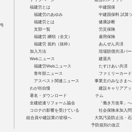
福建労とは
中建国保
福建労のあゆみ
中建国保料 試算
福建労とは
健康診断
9号
支部一覧
労災保険
福建労 綱領（全文）
雇用保険
福建労 規約（抜粋）
あんぜん共済
加入方法
現場賠償共済パー
Webニュース
建退共
福建労Webニュース
たすけあい共済
青年部ニュース
ファミリーカード
アスベスト関連ニュース
事業主のみなさまへ
わが街自慢
建設キャリアアッ
署名・ダウンロード
テム
全建総連リフォーム協会
「働き方改革」へ
コロナの影響を受けている
社会保険未加入問
組合員や建設業の皆様へ
大気汚染防止法・石
予防規則の改正