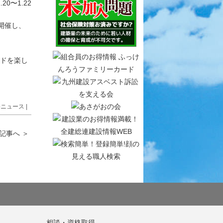
1.20〜1.22
開催し、
ードを楽し
bニュース
|
記事へ
＞
相談・資格取得