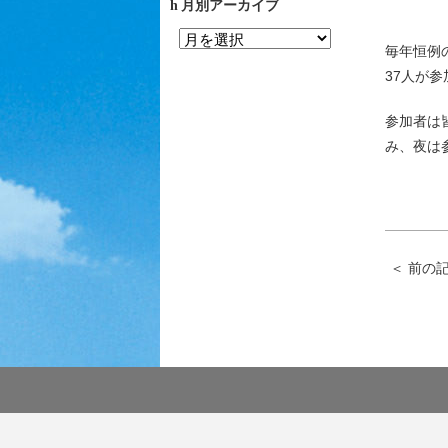
月別アーカイブ
毎年恒例
37人が
参加者は
み、夜は
＜
前の