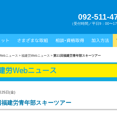
092-511-4
（受付時間／平日9：00〜17
県建設労働組合
リット
さまざまな取組
相談•資格取得
加入方法
Webニュース
>
福建労Webニュース
>
第11回福建労青年部スキーツアー
建労Webニュース
月25日(金)
回福建労青年部スキーツアー