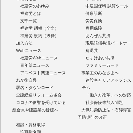
福建労のあゆみ
中建国保料 試算ツール
福建労とは
健康診断
支部一覧
労災保険
福建労 綱領（全文）
雇用保険
福建労 規約（抜粋）
あんぜん共済
加入方法
現場賠償共済パートナー
Webニュース
建退共
福建労Webニュース
たすけあい共済
青年部ニュース
ファミリーカード
アスベスト関連ニュース
事業主のみなさまへ
わが街自慢
建設キャリアアップシス
署名・ダウンロード
テム
全建総連リフォーム協会
「働き方改革」への対応
コロナの影響を受けている
社会保険未加入問題
組合員や建設業の皆様へ
大気汚染防止法・石綿障害
予防規則の改正
相談・資格取得
許可指名願