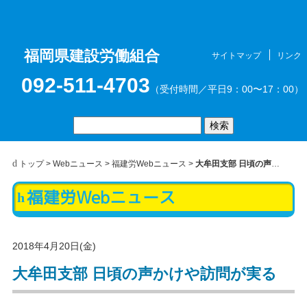
福岡県建設労働組合
サイトマップ
リンク
お問合せ
メニュ
092-511-4703
（受付時間／平日9：00〜17：00）
トップ
>
Webニュース
>
福建労Webニュース
>
大牟田支部 日頃の声かけや訪問が実る
福建労Webニュース
ー
2018年4月20日(金)
大牟田支部 日頃の声かけや訪問が実る