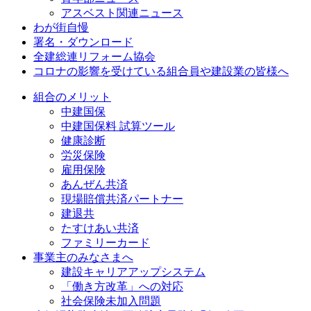
アスベスト関連ニュース
わが街自慢
署名・ダウンロード
全建総連リフォーム協会
コロナの影響を受けている組合員や建設業の皆様へ
組合のメリット
中建国保
中建国保料 試算ツール
健康診断
労災保険
雇用保険
あんぜん共済
現場賠償共済パートナー
建退共
たすけあい共済
ファミリーカード
事業主のみなさまへ
建設キャリアアップシステム
「働き方改革」への対応
社会保険未加入問題