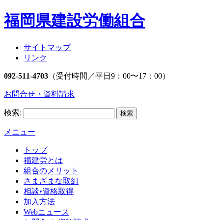
福岡県建設労働組合
サイトマップ
リンク
092-511-4703
（受付時間／平日9：00〜17：00）
お問合せ・資料請求
検索:
メニュー
トップ
福建労とは
組合のメリット
さまざまな取組
相談•資格取得
加入方法
Webニュース