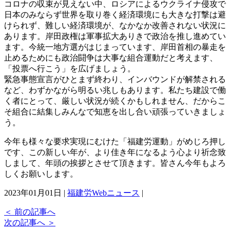
コロナの収束が見えない中、ロシアによるウクライナ侵攻で
日本のみならず世界を取り巻く経済環境にも大きな打撃は避
けられず、難しい経済環境が、なかなか改善されない状況に
あります。岸田政権は軍事拡大ありきで政治を推し進めてい
ます。今統一地方選がはじまっています、岸田首相の暴走を
止めるためにも政治闘争は大事な組合運動だと考えます、
「投票へ行こう」を広げましょう。
緊急事態宣言がひとまず終わり、インバウンドが解禁される
など、わずかながら明るい兆しもあります。私たち建設で働
く者にとって、厳しい状況が続くかもしれません、だからこ
そ組合に結集しみんなで知恵を出し合い頑張っていきましょ
う。
今年も様々な要求実現にむけた「福建労運動」がめじろ押し
です、この新しい年が、より佳き年になるよう心より祈念致
しまして、年頭の挨拶とさせて頂きます。皆さん今年もよろ
しくお願いします。
2023年01月01日 |
福建労Webニュース
|
＜
前の記事へ
次の記事へ
＞