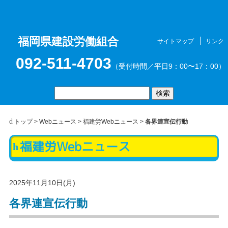
福岡県建設労働組合
サイトマップ
リンク
お問合せ
メニュ
092-511-4703
（受付時間／平日9：00〜17：00）
トップ
>
Webニュース
>
福建労Webニュース
>
各界連宣伝行動
福建労Webニュース
ー
2025年11月10日(月)
各界連宣伝行動