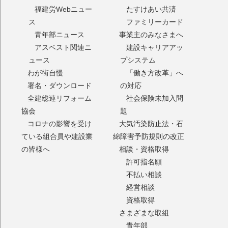
福建労Webニュー
たすけあい共済
ス
ファミリーカード
青年部ニュース
事業主のみなさまへ
アスベスト関連ニ
建設キャリアアッ
ュース
プシステム
わが街自慢
「働き方改革」へ
署名・ダウンロード
の対応
全建総連リフォーム
社会保険未加入問
協会
題
コロナの影響を受け
大気汚染防止法・石
ている組合員や建設業
綿障害予防規則の改正
の皆様へ
相談・資格取得
許可指名願
不払い相談
経営相談
資格取得
さまざまな取組
青年部