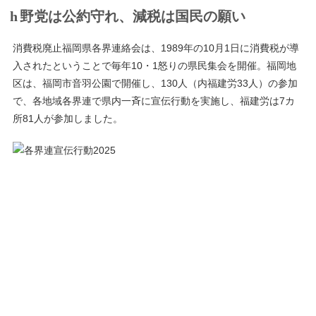
野党は公約守れ、減税は国民の願い
消費税廃止福岡県各界連絡会は、1989年の10月1日に消費税が導
入されたということで毎年10・1怒りの県民集会を開催。福岡地
区は、福岡市音羽公園で開催し、130人（内福建労33人）の参加
で、各地域各界連で県内一斉に宣伝行動を実施し、福建労は7カ
所81人が参加しました。