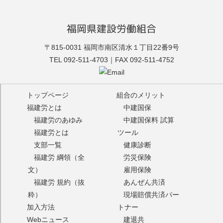
福岡県建設労働組合
福建労
〒815-0031 福岡市南区清水１丁目22番9号
TEL 092-511-4703｜FAX 092-511-4752
トップページ
組合のメリット
福建労とは
中建国保
福建労のあゆみ
中建国保料 試算
福建労とは
ツール
支部一覧
健康診断
福建労 綱領（全
労災保険
文）
雇用保険
福建労 規約（抜
あんぜん共済
粋）
現場賠償共済パー
加入方法
トナー
Webニュース
建退共