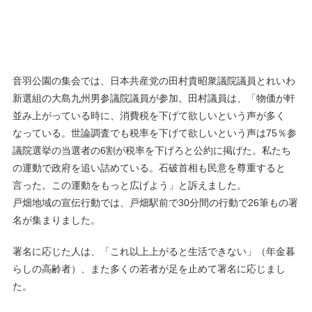
音羽公園の集会では、日本共産党の田村貴昭衆議院議員とれいわ
新選組の大島九州男参議院議員が参加。田村議員は、「物価が軒
並み上がっている時に、消費税を下げて欲しいという声が多く
なっている。世論調査でも税率を下げて欲しいという声は75％参
議院選挙の当選者の6割が税率を下げろと公約に掲げた。私たち
の運動で政府を追い詰めている。石破首相も民意を尊重すると
言った。この運動をもっと広げよう」と訴えました。
戸畑地域の宣伝行動では、戸畑駅前で30分間の行動で26筆もの署
名が集まりました。
署名に応じた人は、「これ以上上がると生活できない」（年金暮
らしの高齢者）、また多くの若者が足を止めて署名に応じまし
た。