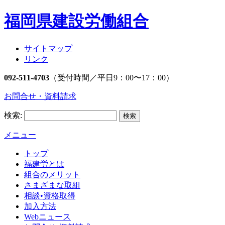
福岡県建設労働組合
サイトマップ
リンク
092-511-4703
（受付時間／平日9：00〜17：00）
お問合せ・資料請求
検索:
メニュー
トップ
福建労とは
組合のメリット
さまざまな取組
相談•資格取得
加入方法
Webニュース