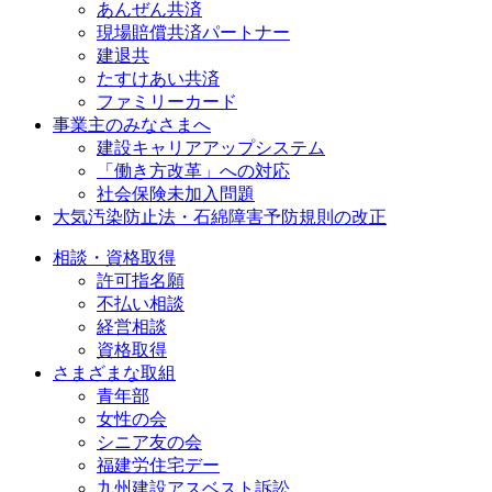
あんぜん共済
現場賠償共済パートナー
建退共
たすけあい共済
ファミリーカード
事業主のみなさまへ
建設キャリアアップシステム
「働き方改革」への対応
社会保険未加入問題
大気汚染防止法・石綿障害予防規則の改正
相談・資格取得
許可指名願
不払い相談
経営相談
資格取得
さまざまな取組
青年部
女性の会
シニア友の会
福建労住宅デー
九州建設アスベスト訴訟