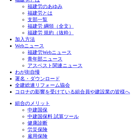
福建労のあゆみ
福建労とは
支部一覧
福建労 綱領（全文）
福建労 規約（抜粋）
加入方法
Webニュース
福建労Webニュース
青年部ニュース
アスベスト関連ニュース
わが街自慢
署名・ダウンロード
全建総連リフォーム協会
コロナの影響を受けている組合員や建設業の皆様へ
組合のメリット
中建国保
中建国保料 試算ツール
健康診断
労災保険
雇用保険