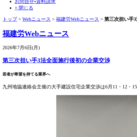
お問合せ•資料請求
× 閉じる
トップ
>
Webニュース
>
福建労Webニュース
>
第三次担い手
福建労Webニュース
2026年7月6日(月)
第三次担い手3法全面施行後初の企業交渉
若者が希望を持てる業界へ
九州地協連絡会主催の大手建設住宅企業交渉は6月11・12・