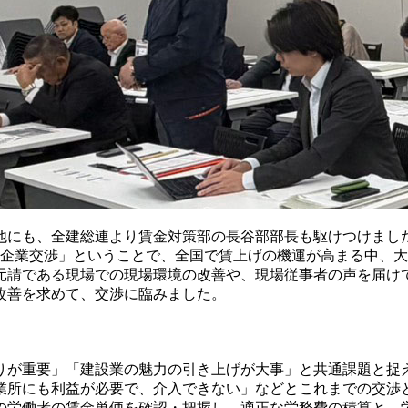
の他にも、全建総連より賃金対策部の長谷部部長も駆けつけまし
の企業交渉」ということで、全国で賃上げの機運が高まる中、
元請である現場での現場環境の改善や、現場従事者の声を届け
改善を求めて、交渉に臨みました。
りが重要」「建設業の魅力の引き上げが大事」と共通課題と捉
業所にも利益が必要で、介入できない」などとこれまでの交渉
の労働者の賃金単価を確認・把握し、適正な労務費の積算と、