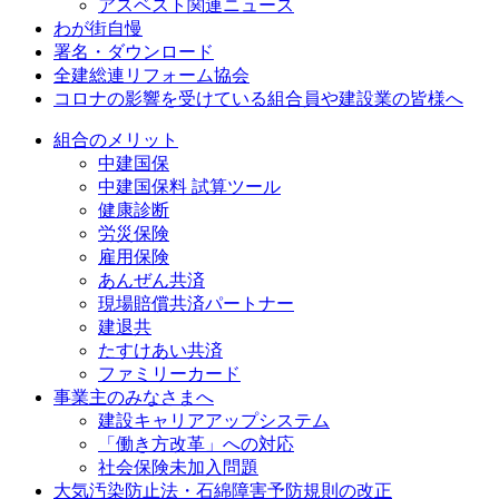
アスベスト関連ニュース
わが街自慢
署名・ダウンロード
全建総連リフォーム協会
コロナの影響を受けている組合員や建設業の皆様へ
組合のメリット
中建国保
中建国保料 試算ツール
健康診断
労災保険
雇用保険
あんぜん共済
現場賠償共済パートナー
建退共
たすけあい共済
ファミリーカード
事業主のみなさまへ
建設キャリアアップシステム
「働き方改革」への対応
社会保険未加入問題
大気汚染防止法・石綿障害予防規則の改正