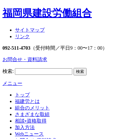
福岡県建設労働組合
サイトマップ
リンク
092-511-4703
（受付時間／平日9：00〜17：00）
お問合せ・資料請求
検索:
メニュー
トップ
福建労とは
組合のメリット
さまざまな取組
相談•資格取得
加入方法
Webニュース