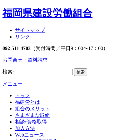
福岡県建設労働組合
サイトマップ
リンク
092-511-4703
（受付時間／平日9：00〜17：00）
お問合せ・資料請求
検索:
メニュー
トップ
福建労とは
組合のメリット
さまざまな取組
相談•資格取得
加入方法
Webニュース