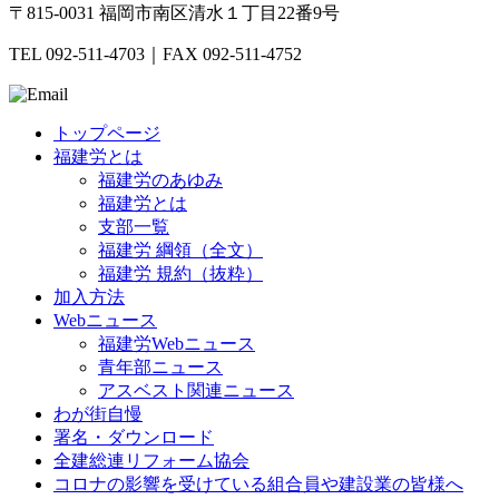
〒815-0031 福岡市南区清水１丁目22番9号
TEL 092-511-4703｜FAX 092-511-4752
トップページ
福建労とは
福建労のあゆみ
福建労とは
支部一覧
福建労 綱領（全文）
福建労 規約（抜粋）
加入方法
Webニュース
福建労Webニュース
青年部ニュース
アスベスト関連ニュース
わが街自慢
署名・ダウンロード
全建総連リフォーム協会
コロナの影響を受けている組合員や建設業の皆様へ