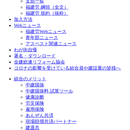
支部一覧
福建労 綱領（全文）
福建労 規約（抜粋）
加入方法
Webニュース
福建労Webニュース
青年部ニュース
アスベスト関連ニュース
わが街自慢
署名・ダウンロード
全建総連リフォーム協会
コロナの影響を受けている組合員や建設業の皆様へ
組合のメリット
中建国保
中建国保料 試算ツール
健康診断
労災保険
雇用保険
あんぜん共済
現場賠償共済パートナー
建退共