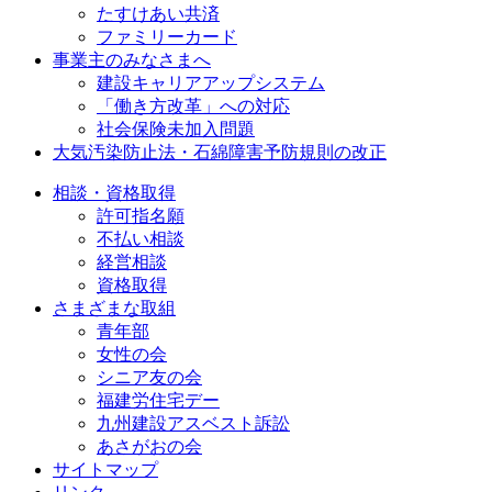
たすけあい共済
ファミリーカード
事業主のみなさまへ
建設キャリアアップシステム
「働き方改革」への対応
社会保険未加入問題
大気汚染防止法・石綿障害予防規則の改正
相談・資格取得
許可指名願
不払い相談
経営相談
資格取得
さまざまな取組
青年部
女性の会
シニア友の会
福建労住宅デー
九州建設アスベスト訴訟
あさがおの会
サイトマップ