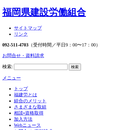
福岡県建設労働組合
サイトマップ
リンク
092-511-4703
（受付時間／平日9：00〜17：00）
お問合せ・資料請求
検索:
メニュー
トップ
福建労とは
組合のメリット
さまざまな取組
相談•資格取得
加入方法
Webニュース