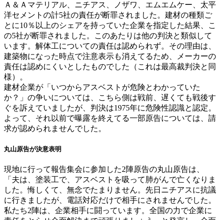
Ａ＆Ａマテリアル、ニチアス、ノザワ、エムエムケー、太平
洋セメントの計5社の責任が断罪されました。建材の種類ご
とに10％以上のシェアを持っていた企業を指定した結果、こ
の5社が断罪されました。このあたりは他の判決と類似して
います。解体工についての責任は認められず。その理由は、
建築物になった時点で注意表示も消えてるため、メーカーの
責任は認めにくいとしたものでした（これは最高裁判決と同
様）。
建材企業が「いつからアスベストが危険とわかっていた
か？」の争いについては、こちら側は戦前、遅くても戦後す
ぐを訴えていましたが、判決は1975年に危険性認識と認定。
よって、それ以前で曝露を終えてる一部原告については、請
求が認められませんでした。
丸山原告が決意表明
現地に行って報告集会に参加した2陣原告の丸山原告は、
「夫は、塗装工で、アスベストを吸って肺がんで亡くなりま
した。悔しくて、無念でたまりません。先日ニチアスに抗議
に行きましたが、電話対応だけで相手にされませんでした。
私たち2陣は、企業相手に闘っています。全国の力で企業に