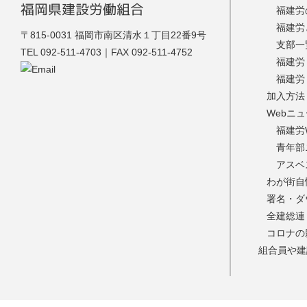
福岡県建設労働組合
福建労
福建労
福建労
〒815-0031 福岡市南区清水１丁目22番9号
支部一
TEL 092-511-4703｜FAX 092-511-4752
福建労
福建労
加入方法
Webニ
福建労
青年部
アスベ
わが街自
署名・ダ
全建総連
コロナの
組合員や建