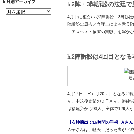
月別アーカイブ
2陣・3陣訴訟の法廷
4月中に相次いで2陣訴訟、3陣訴
陣訴訟は原告と弁護士による意見
「アスベスト被害の実態」を浮か
2陣訴訟は4回目となる
建
4月12日（水）は20回目となる2
ん、中筑後支部のＣ子さん、熊建
は福建労から93人、全体で129人
【右肺摘出で16時間の手術 Ａさん
Ａ子さんは、軽天工だった夫が平成