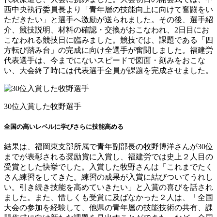
西中央執行委員長より「青年層の技能向上に向けて奮闘をい
ただきたい」と選手へ激励が送られました。その後、選手紹
介、競技説明、材料の確認・交換がおこなわれ、2日目にお
こなわれる競技日に臨みました。競技では、課題である「四
方転び踏み台」の完成に向け全選手が奮闘しました。福建労
代表選手は、今までにないスピードで図面・刻みをおこな
い、大会終了時には代表選手全員が課題を完成させました。
30位入賞した牧野選手
全国の高いレベルに学びさらに技能高める
結果は、福岡東支部所属で青年副部長の牧野博洋さんが30位
までが表彰される奨励賞に入賞し、福建労では史上２人目の
受賞とした快挙でした。入賞した牧野さんは「これまでたく
さん練習をしてきた。練習の成果が入賞に結びついてうれし
い。引き続き技能を高めていきたい」と入賞の喜びを話され
ました。また、惜しくも受賞に及ばなかった２人は、「全国
大会の参加を経験して、他県の青年層の技能技術の共有、課