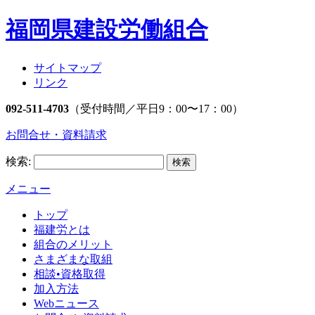
福岡県建設労働組合
サイトマップ
リンク
092-511-4703
（受付時間／平日9：00〜17：00）
お問合せ・資料請求
検索:
メニュー
トップ
福建労とは
組合のメリット
さまざまな取組
相談•資格取得
加入方法
Webニュース