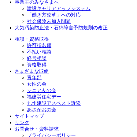
事業主のみなさまへ
建設キャリアアップシステム
「働き方改革」への対応
社会保険未加入問題
大気汚染防止法・石綿障害予防規則の改正
相談・資格取得
許可指名願
不払い相談
経営相談
資格取得
さまざまな取組
青年部
女性の会
シニア友の会
福建労住宅デー
九州建設アスベスト訴訟
あさがおの会
サイトマップ
リンク
お問合せ・資料請求
プライバシーポリシー