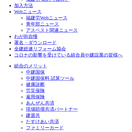
加入方法
Webニュース
福建労Webニュース
青年部ニュース
アスベスト関連ニュース
わが街自慢
署名・ダウンロード
全建総連リフォーム協会
コロナの影響を受けている組合員や建設業の皆様へ
組合のメリット
中建国保
中建国保料 試算ツール
健康診断
労災保険
雇用保険
あんぜん共済
現場賠償共済パートナー
建退共
たすけあい共済
ファミリーカード