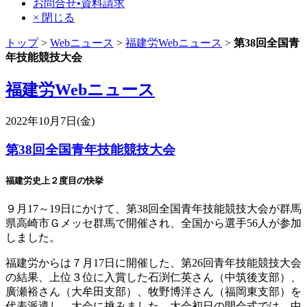
お問合せ•資料請求
× 閉じる
トップ
>
Webニュース
>
福建労Webニュース
>
第38回全国青
年技能競技大会
福建労Webニュース
2022年10月7日(金)
第38回全国青年技能競技大会
福建労史上２度目の快挙
９月17～19日にかけて、第38回全国青年技能競技大会が群馬
県高崎市Ｇメッセ群馬で開催され、全国から選手56人が参加
しました。
福建労からは７月17日に開催した、第26回青年技能競技大会
の結果、上位３位に入賞した石渕仁英さん（中筑後支部）、
廣瀬裕さん（大牟田支部）、牧野博洋さん（福岡東支部）を
代表派遣し、大会に挑みました。大会初日の開会式では、中