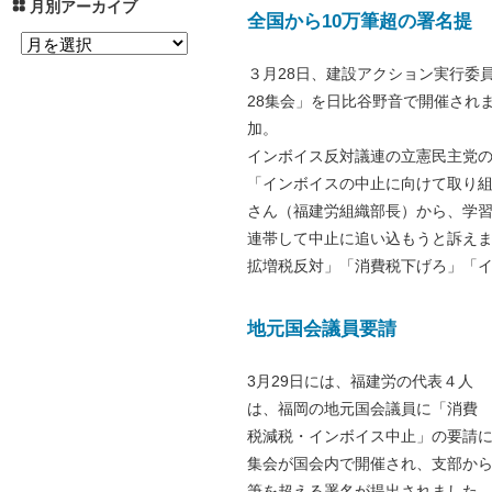
月別アーカイブ
全国から10万筆超の署名提
３月28日、建設アクション実行委
28集会」を日比谷野音で開催され
加。
インボイス反対議連の立憲民主党
「インボイスの中止に向けて取り
さん（福建労組織部長）から、学
連帯して中止に追い込もうと訴え
拡増税反対」「消費税下げろ」「
地元国会議員要請
3月29日には、福建労の代表４人
は、福岡の地元国会議員に「消費
税減税・インボイス中止」の要請に
集会が国会内で開催され、支部から
筆を超える署名が提出されました