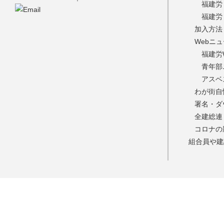
福建労
福建労
加入方法
Webニ
福建労
青年部
アスベ
わが街自
署名・ダ
全建総連
コロナの
組合員や建