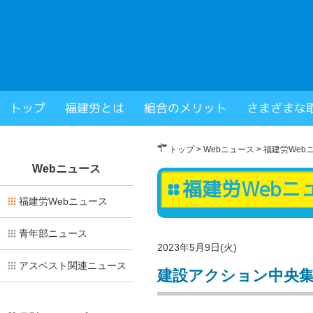
福岡県建設労働組合
トップ
福建労とは
組合のメリット
さまざまな
× 閉じる
トップ
>
Webニュース
>
福建労Web
Webニュース
福建労Webニ
福建労Webニュース
青年部ニュース
2023年5月9日(火)
アスベスト関連ニュース
建設アクション中央