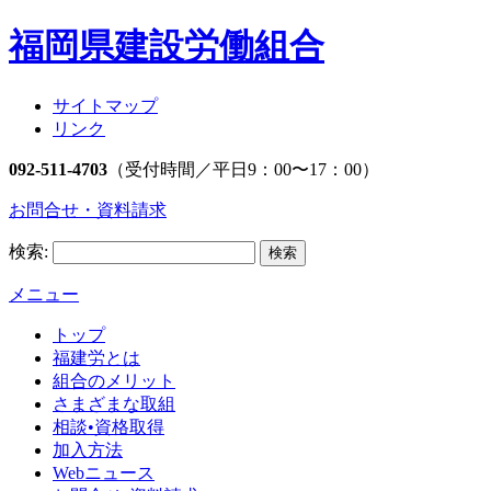
福岡県建設労働組合
サイトマップ
リンク
092-511-4703
（受付時間／平日9：00〜17：00）
お問合せ・資料請求
検索:
メニュー
トップ
福建労とは
組合のメリット
さまざまな取組
相談•資格取得
加入方法
Webニュース