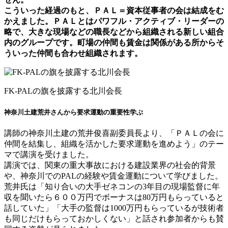
こういった経過のもと、ＰＡＬ＝資本従事者の会は結成をむ
かえました。ＰＡＬとはパワフル・アクティブ・リーダーの
略で、大きな現場などの職長などから組織される新しい組合
内のグループです。町場の仲間も賃金は関係がある所からそ
ういった仲間も合わせ組織されます。
FK-PALの旗を披露する北川会長
神奈川土建荒井さんから要求運動の重要性学ぶ
講師の神奈川土建の荒井俊喜副委員長より、「ＰＡＬの会に
仲間を結集し、組織を活かした要求運動を進めよう」のテー
マで講演を受けました。
講演では、関東の重大事故における建設業界の社会的背景
や、神奈川でのPALの経験や賃金運動について学びました。
荒井氏は「知り合いの大手ゼネコンの3年目の現場監督に年
収を聞いたら６００万円でボーナスは80万円もらっていると
話していた」「大手の監督は1000万円もらっているが技術者
も同じだけもらっておかしくない」と話され参加者からも賛