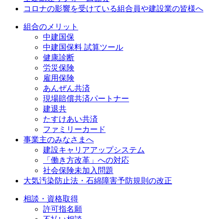
コロナの影響を受けている組合員や建設業の皆様へ
組合のメリット
中建国保
中建国保料 試算ツール
健康診断
労災保険
雇用保険
あんぜん共済
現場賠償共済パートナー
建退共
たすけあい共済
ファミリーカード
事業主のみなさまへ
建設キャリアアップシステム
「働き方改革」への対応
社会保険未加入問題
大気汚染防止法・石綿障害予防規則の改正
相談・資格取得
許可指名願