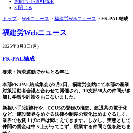
お問合せ•資料請求
× 閉じる
トップ
>
Webニュース
>
福建労Webニュース
>
FK-PAL結成
福建労Webニュース
2025年3月3日(月)
FK-PAL結成
要求・請求運動でかちとる年に
本部FK‐PAL結成集会が2月2日、福建労会館にて本部の産業
対策活動者会議と合わせて開催され、10支部58人の仲間が参
加し学習や討論をおこないました。
新担い手3法施行や、CCUSの登録の推進、建退共の電子化
など、建設業界をめぐる法律や制度の変化はめまぐるしく、
業界でも賃上げの声は聞こえてきます。しかし、実態として
仲間の賃金は中々上がってこず、廃業する仲間も後を絶ちま
せん。