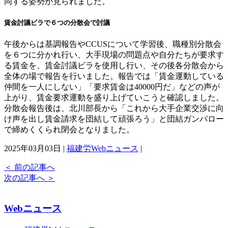
同する姿勢が見られました。
賃金討議ビラで６つの分散会で討議
午後からは基調報告やCCUSについて学習後、職種別分散会
を６つに分かれ行い、大手現場の問題点や自分たちが要求す
る賃金を、賃金討議ビラを使用し行い、その後各分散会から
全体の場で報告を行いました。報告では「賃金運動している
仲間を一人にしない」「要求賃金は40000円だ」などの声が
上がり、賃金要求運動を盛り上げていこうと確認しました。
分散会報告後は、北川部長から「これから大手企業交渉に向
け声を出し賃金請求を団結して頑張ろう」と団結ガンバロー
で締めくくられ閉会となりました。
2025年03月03日 |
福建労Webニュース
|
＜
前の記事へ
次の記事へ
＞
Webニュース