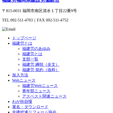
福建労
福岡県建設労働組合
〒815-0031 福岡市南区清水１丁目22番9号
TEL 092-511-4703｜FAX 092-511-4752
トップページ
福建労とは
福建労のあゆみ
福建労とは
支部一覧
福建労 綱領（全文）
福建労 規約（抜粋）
加入方法
Webニュース
福建労Webニュース
青年部ニュース
アスベスト関連ニュース
わが街自慢
署名・ダウンロード
全建総連リフォーム協会