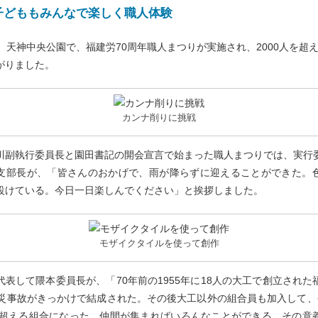
子どももみんなで楽しく職人体験
日、天神中央公園で、福建労70周年職人まつりが実施され、2000人を超
がりました。
カンナ削りに挑戦
川副執行委員長と園田書記の開会宣言で始まった職人まつりでは、実行
支部長が、「皆さんのおかげで、雨が降らずに迎えることができた。
設けている。今日一日楽しんでください」と挨拶しました。
モザイクタイルを使って創作
代表して隈本委員長が、「70年前の1955年に18人の大工で創立された
労災事故がきっかけで結成された。その後大工以外の組合員も加入して、
人を超える組合になった。仲間が集まればいろんなことができる。その意