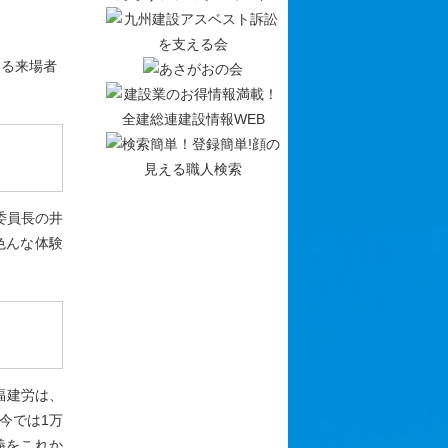
える来場者
委員長の井
色んな体験
福建労は、
今では1万
義をこれか