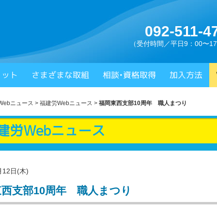
092-511-4
（受付時間／平日9：00〜17
県建設労働組合
リット
さまざまな取組
相談•資格取得
加入方法
Webニュース
>
福建労Webニュース
>
福岡東西支部10周年 職人まつり
建労Webニュース
月12日(木)
西支部10周年 職人まつり