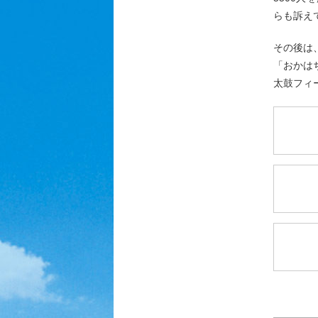
らも訴え
その後は
「おかは
太鼓フィ