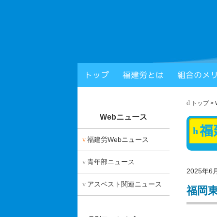
福岡
トップ
福建労とは
組合のメ
× 閉じる
トップ
>
Webニュース
福
福建労Webニュース
青年部ニュース
2025年6
アスベスト関連ニュース
福岡東