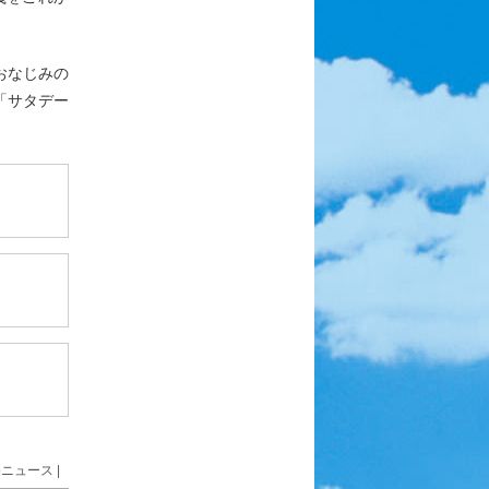
おなじみの
「サタデー
bニュース
|