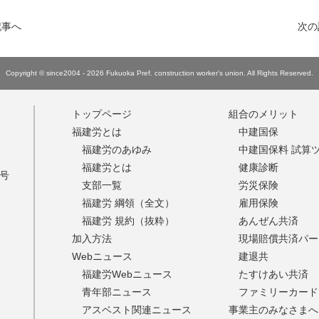
記事へ
次の
Copyright © since2004 - 2026 Fukuoka Pref. construction worker's union.
All Rights Reserved.
トップページ
組合のメリット
福建労とは
中建国保
福建労のあゆみ
中建国保料 試算
福建労とは
健康診断
9号
支部一覧
労災保険
福建労 綱領（全文）
雇用保険
福建労 規約（抜粋）
あんぜん共済
加入方法
現場賠償共済パー
Webニュース
建退共
福建労Webニュース
たすけあい共済
青年部ニュース
ファミリーカード
アスベスト関連ニュース
事業主のみなさまへ