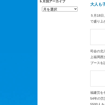
月別アーカイブ
大人も
５月18
で盛り上
司会の北
上福岡西
ブースを
福建労を
54年の
5500