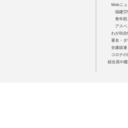
Webニ
福建労
青年部
アスベ
わが街自
署名・ダ
全建総連
コロナの
組合員や建