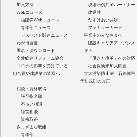
加入方法
現場賠償共済パートナー
Webニュース
建退共
福建労Webニュース
たすけあい共済
青年部ニュース
ファミリーカード
アスベスト関連ニュース
事業主のみなさまへ
わが街自慢
建設キャリアアップシス
署名・ダウンロード
テム
全建総連リフォーム協会
「働き方改革」への対応
コロナの影響を受けている
社会保険未加入問題
組合員や建設業の皆様へ
大気汚染防止法・石綿障害
予防規則の改正
相談・資格取得
許可指名願
不払い相談
経営相談
資格取得
さまざまな取組
青年部