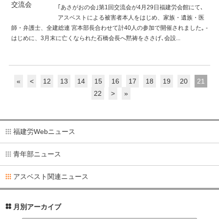
｢あさがおの会｣第1回交流会が4月29日福建労会館にて､
アスベストによる被害者本人をはじめ、家族・遺族・医
師・弁護士、全建総連 宮本部長合わせて計40人の参加で開催されました｡ -
はじめに、3月末に亡くなられた石橋会長へ黙祷をささげ､会設...
続きを読む
«
<
12
13
14
15
16
17
18
19
20
21
22
>
»
福建労Webニュース
青年部ニュース
アスベスト関連ニュース
月別アーカイブ