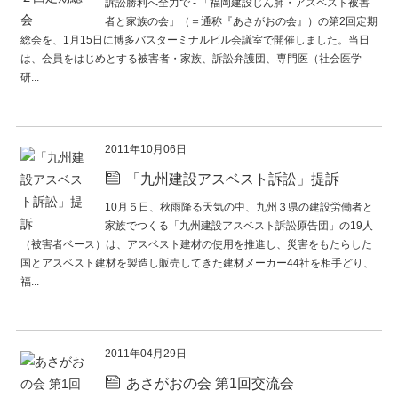
訴訟勝利へ全力で - 「福岡建設じん肺・アスベスト被害
者と家族の会」（＝通称『あさがおの会』）の第2回定期
総会を、1月15日に博多バスターミナルビル会議室で開催しました。当日
は、会員をはじめとする被害者・家族、訴訟弁護団、専門医（社会医学
研...
続きを読む
2011年10月06日
「九州建設アスベスト訴訟」提訴
10月５日、秋雨降る天気の中、九州３県の建設労働者と
家族でつくる「九州建設アスベスト訴訟原告団」の19人
（被害者ベース）は、アスベスト建材の使用を推進し、災害をもたらした
国とアスベスト建材を製造し販売してきた建材メーカー44社を相手どり、
福...
続きを読む
2011年04月29日
あさがおの会 第1回交流会