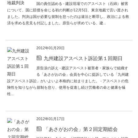
国の責任認める - 建設現場でのアスベスト（石綿）被害
について、国に賠償を命じる初の判断が12月5日、東京地裁で言い渡され
ました。判決は国が必要な規制を怠ったのは違法と断罪し、政治による救
済を求める意見も付記しました。原告らが求めている、建...
続きを読む
2012年01月20日
九州建設アスベスト訴訟第１回期日
原告涙の訴え - 建設アスベスト被害者・家族らで組織す
る「あさがおの会」会員を中心に提訴している「九州建
設アスベスト訴訟」がいよいよ本格的に始まりました。 - アスベストの危
険性を知りながら規制を怠り、使用を促進し続け労働者の命と健康を犠
牲...
続きを読む
2012年01月17日
「あさがおの会」第２回定期総会