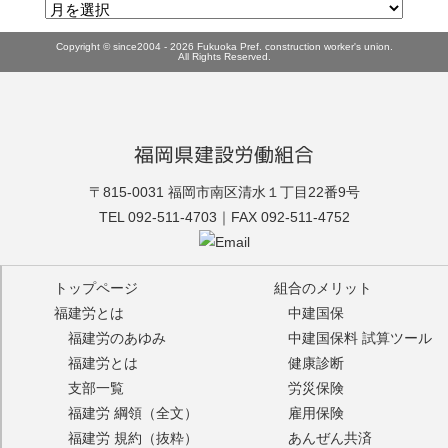
Copyright © since2004 - 2026 Fukuoka Pref. construction worker's union.
All Rights Reserved.
福岡県建設労働組合
福建労
〒815-0031 福岡市南区清水１丁目22番9号
TEL 092-511-4703｜FAX 092-511-4752
トップページ
組合のメリット
福建労とは
中建国保
福建労のあゆみ
中建国保料 試算ツール
福建労とは
健康診断
支部一覧
労災保険
福建労 綱領（全文）
雇用保険
福建労 規約（抜粋）
あんぜん共済