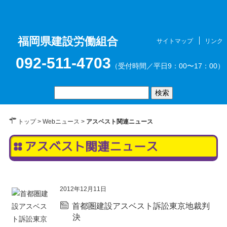
福岡県建設労働組合
サイトマップ
リンク
お問合せ
メニュ
092-511-4703
（受付時間／平日9：00〜17：00）
トップ
>
Webニュース
>
アスベスト関連ニュース
アスベスト関連ニュース
ー
2012年12月11日
首都圏建設アスベスト訴訟東京地裁判
決