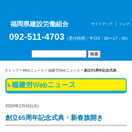
福岡県建設労働組合
サイトマップ
リンク
お問合せ
メニュ
092-511-4703
（受付時間／平日9：00〜17：00）
トップ
>
Webニュース
>
福建労Webニュース
>
創立65周年記念式典・新春旗開き
福建労Webニュース
ー
2020年2月4日(火)
創立65周年記念式典・新春旗開き