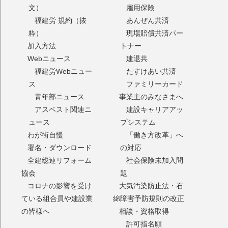
文）
雇用保険
福建労 規約（抜
あんぜん共済
粋）
現場賠償共済パー
加入方法
トナー
Webニュース
建退共
福建労Webニュー
たすけあい共済
ス
ファミリーカード
青年部ニュース
事業主のみなさまへ
アスベスト関連ニ
建設キャリアアッ
ュース
プシステム
わが街自慢
「働き方改革」へ
署名・ダウンロード
の対応
全建総連リフォーム
社会保険未加入問
協会
題
コロナの影響を受け
大気汚染防止法・石
ている組合員や建設業
綿障害予防規則の改正
の皆様へ
相談・資格取得
許可指名願