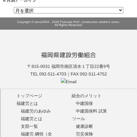
月別アーカイブ
Copyright © since2004 - 2026 Fukuoka Pref. construction worker's union.
All Rights Reserved.
福岡県建設労働組合
福建労
〒815-0031 福岡市南区清水１丁目22番9号
TEL 092-511-4703｜FAX 092-511-4752
トップページ
組合のメリット
福建労とは
中建国保
福建労のあゆみ
中建国保料 試算
福建労とは
ツール
支部一覧
健康診断
福建労 綱領（全
労災保険