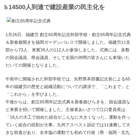
14500人到達で建設産業の民主化を
1月26日、福建労 創立65周年記念幹部学校・創立65周年記念式典
＆新春旗開きを福岡ガーデンパレスで開催しました。福建労11支
部から73人、来賓39人の112人が参加しました。式典には、多数
の国会議員、県会議員、そして全国の仲間の皆さんにも来場いた
だいての開催となりました。
午前中に開催された幹部学校では、矢野県本部書記次長による65
年の福建労の歴史と組織活動についての講演で、「これまで」と
「これから」を学びました。
午後からは、創立65周年記念式典＆新春旗びらきを、国会議員な
ど来賓を招いて開催しました。主催者あいさつで江口委員長は、
「18人の大工で始めた組合がこんなに大きくなった。運動を作っ
ていく組合の役割が大事。九州アスベスト訴訟では11連勝して大
きな前進があり、全木協の運動でも初めて行政（県・福岡・北九